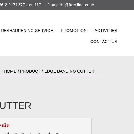
6 2 9171277 ext. 117
sale.dp@furniline.co.th
RESHARPENING SERVICE
PROMOTION
ACTIVITIES
CONTACT US
/
/
HOME
PRODUCT
EDGE BANDING CUTTER
CUTTER
ใบมีด