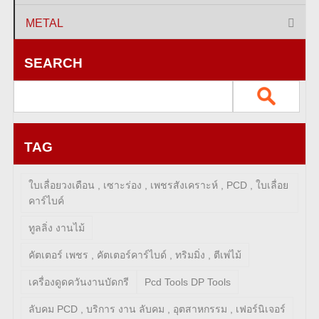
METAL
SEARCH
TAG
ใบเลื่อยวงเดือน , เซาะร่อง , เพชรสังเคราะห์ , PCD , ใบเลื่อย
คาร์ไบค์
ทูลลิ่ง งานไม้
คัตเตอร์ เพชร , คัตเตอร์คาร์ไบด์ , ทริมมิ่ง , ตีเพ่ไม้
เครื่องดูดควันงานบัดกรี
Pcd Tools DP Tools
ลับคม PCD , บริการ งาน ลับคม , อุตสาหกรรม , เฟอร์นิเจอร์