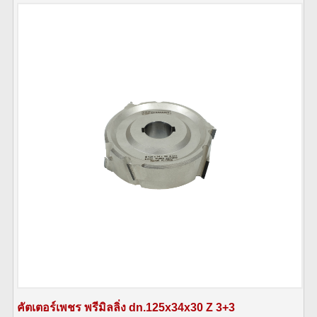
คัตเตอร์เพชร พรีมิลลิ่ง dn.125x34x30 Z 3+3