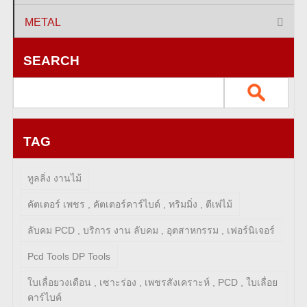
METAL
SEARCH
TAG
ทูลลิ่ง งานไม้
คัตเตอร์ เพชร , คัตเตอร์คาร์ไบด์ , ทริมมิ่ง , ตีเพ่ไม้
ลับคม PCD , บริการ งาน ลับคม , อุตสาหกรรม , เฟอร์นิเจอร์
Pcd Tools DP Tools
ใบเลื่อยวงเดือน , เซาะร่อง , เพชรสังเคราะห์ , PCD , ใบเลื่อย
คาร์ไบค์