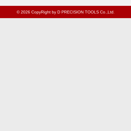
© 2026 CopyRight by D PRECISION TOOLS Co.,Ltd.