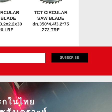
IRCULAR
TCT CIRCULAR
 BLADE
SAW BLADE
3.2x2.2x30
dn.350*4.4/3.2*75
20 LRF
Z72 TRF
าแรกในไทย