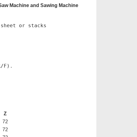
g Saw Machine and Sawing Machine
 sheet or stacks
R/F).
Z
72
72