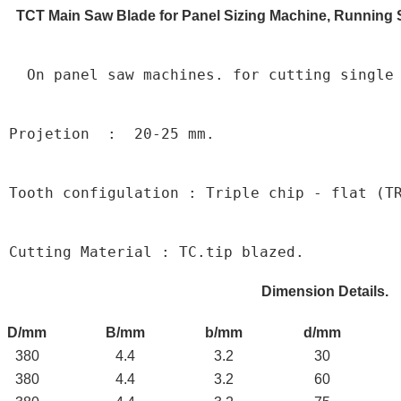
TCT Main Saw Blade for Panel Sizing Machine, Runnin
  On panel saw machines. for cutting single
Projetion  :  20-25 mm.
Tooth configulation : Triple chip - flat (T
Cutting Material : TC.tip blazed.
Dimension Details.
D/mm
B/mm
b/mm
d/mm
380
4.4
3.2
30
380
4.4
3.2
60