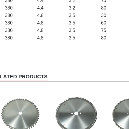
380
4.4
3.2
75
380
4.4
3.2
80
380
4.8
3.5
30
380
4.8
3.5
60
380
4.8
3.5
75
380
4.8
3.5
80
LATED PRODUCTS