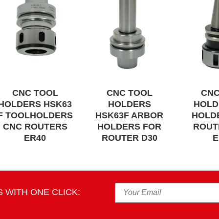
CNC TOOL
CNC TOOL
CNC
HOLDERS HSK63
HOLDERS
HOLD
F TOOLHOLDERS
HSK63F ARBOR
HOLD
CNC ROUTERS
HOLDERS FOR
ROUT
ER40
ROUTER D30
E
 WITH ONE CLICK: