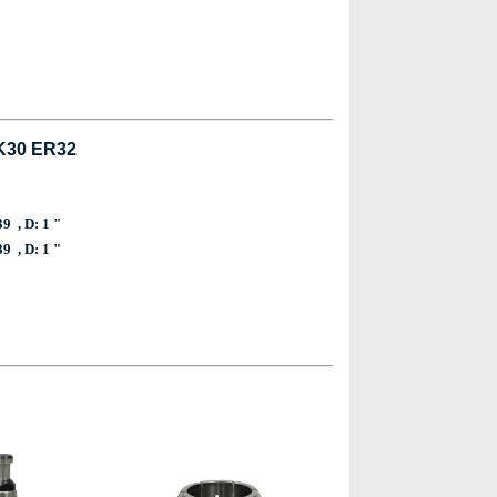
K30 ER32
9 , D: 1 "
9 , D: 1 "