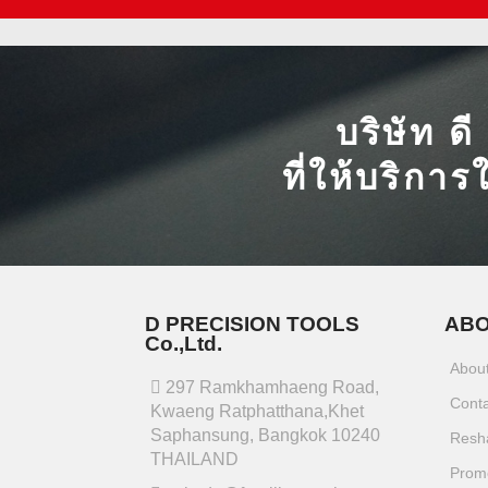
บริษัท ด
ที่ให้บริการ
D PRECISION TOOLS
ABO
Co.,Ltd.
Abou
297 Ramkhamhaeng Road,
Cont
Kwaeng Ratphatthana,Khet
Saphansung, Bangkok 10240
Resh
THAILAND
Prom