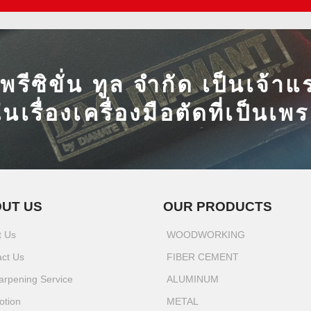
ี พรีซิขั่น ทูล จำกัด เป็นเจ้
ในเรื่องเครื่องมือตัดที่เป็นเ
UT US
OUR PRODUCTS
t Us
WOODWORKING
act Us
FIBER CEMENT
arpening Service
ALUMINUM
otion
METAL