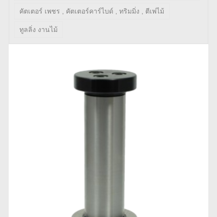
คัตเตอร์ เพชร , คัตเตอร์คาร์ไบด์ , ทริมมิ่ง , ตีเพ่ไม้
ทูลลิ่ง งานไม้