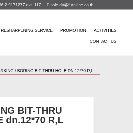
6 2 9171277 ext. 117
sale.dp@furniline.co.th
RESHARPENING SERVICE
PROMOTION
ACTIVITIES
CONTACT US
/
RKING
BORING BIT-THRU HOLE DN.12*70 R,L
NG BIT-THRU
 dn.12*70 R,L