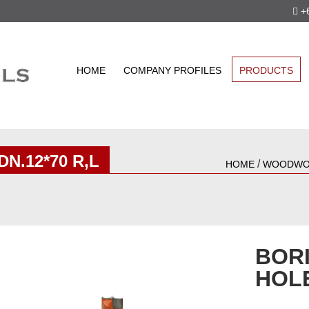
+6
HOME
COMPANY PROFILES
PRODUCTS
N.12*70 R,L
/
HOME
WOODWO
BORI
HOLE