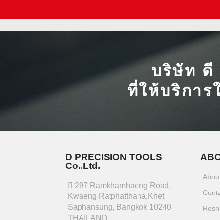
บริษัท ด
ที่ให้บริการ
D PRECISION TOOLS
ABO
Co.,Ltd.
Abou
297 Ramkhamhaeng Road,
Cont
Kwaeng Ratphatthana,Khet
Saphansung, Bangkok 10240
Resh
THAILAND