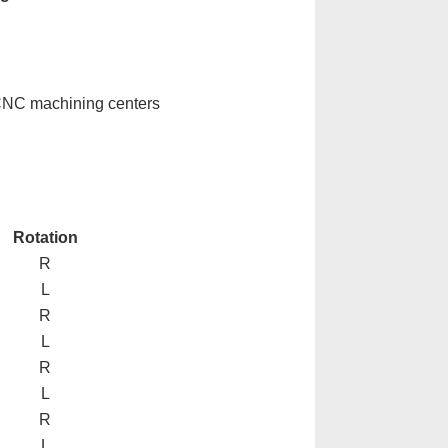
 CNC machining centers
Rotation
R
L
R
L
R
L
R
L