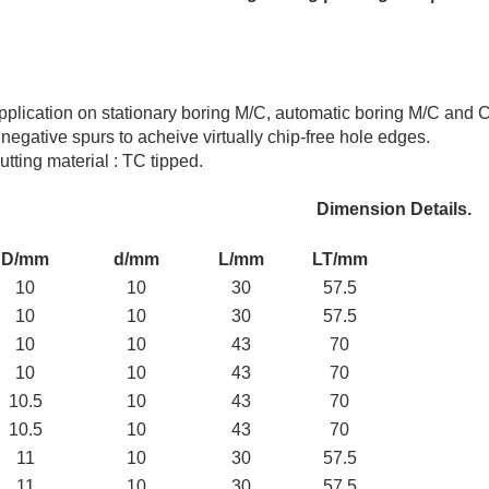
pplication on stationary boring M/C, automatic boring M/C and
 negative spurs to acheive virtually chip-free hole edges.
utting material : TC tipped.
Dimension Details.
D/mm
d/mm
L/mm
LT/mm
10
10
30
57.5
10
10
30
57.5
10
10
43
70
10
10
43
70
10.5
10
43
70
10.5
10
43
70
11
10
30
57.5
11
10
30
57.5